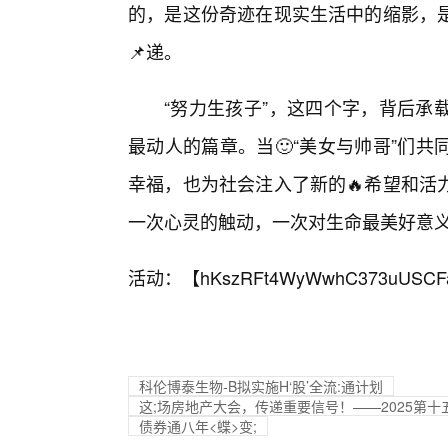
的，是这份奇迹在现实生活中的缩影，
📌递。
“努力生孩子”，这四个字，背后承
最动人的篇章。当🙂“美女与帅哥”们
幸福，也为社会注入了新的🔥希望和活
一次心灵的触动，一次对生命最美好意
活动：【
hKszRFt4WyWwhC373uUSCF
科伦博泰生物-B拟实施H‘股’全流:通计划
这;场房地产大会，传递重要信号！——2025第
债券通八年<蝶>变;