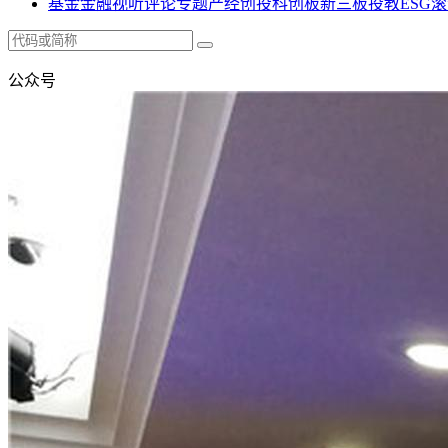
基金
金融
视听
评论
专题
产经
创投
科创板
新三板
投教
ESG
滚
公众号